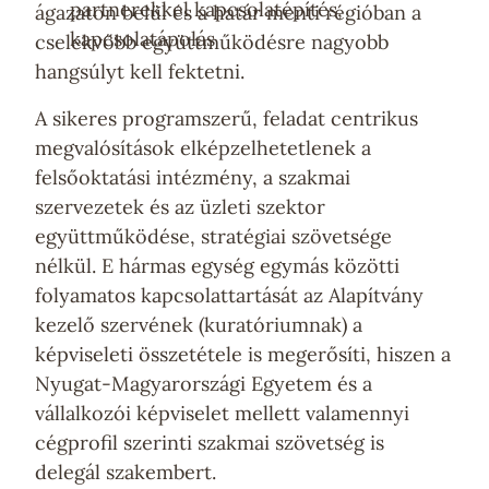
partnerekkel kapcsolatépítés,
ágazaton belül és a határ menti régióban a
kapcsolatápolás
cselekvőbb együttműködésre nagyobb
hangsúlyt kell fektetni.
A sikeres programszerű, feladat centrikus
megvalósítások elképzelhetetlenek a
felsőoktatási intézmény, a szakmai
szervezetek és az üzleti szektor
együttműködése, stratégiai szövetsége
nélkül. E hármas egység egymás közötti
folyamatos kapcsolattartását az Alapítvány
kezelő szervének (kuratóriumnak) a
képviseleti összetétele is megerősíti, hiszen a
Nyugat-Magyarországi Egyetem és a
vállalkozói képviselet mellett valamennyi
cégprofil szerinti szakmai szövetség is
delegál szakembert.