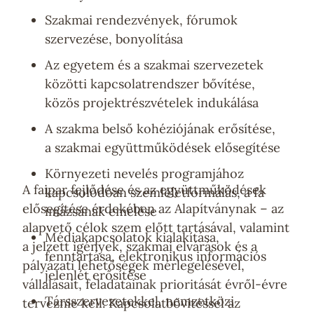
Szakmai rendezvények, fórumok
szervezése, bonyolítása
Az egyetem és a szakmai szervezetek
közötti kapcsolatrendszer bővítése,
közös projektrészvételek indukálása
A szakma belső kohéziójának erősítése,
a szakmai együttműködések elősegítése
Környezeti nevelés programjához
A faipar fejlődése és az együttműködések
kapcsolódóan szemléletformálás, a fa
elősegítése érdekében az Alapítványnak – az
imázsának emelése
alapvető célok szem előtt tartásával, valamint
Médiakapcsolatok kialakítása,
a jelzett igények, szakmai elvárások és a
fenntartása, elektronikus információs
pályázati lehetőségek mérlegelésével,
jelenlét erősítése
vállalásait, feladatainak prioritását évről-évre
Társszervezetekkel, nemzetközi
terveznie kell. Kapcsolatbővítéssel az