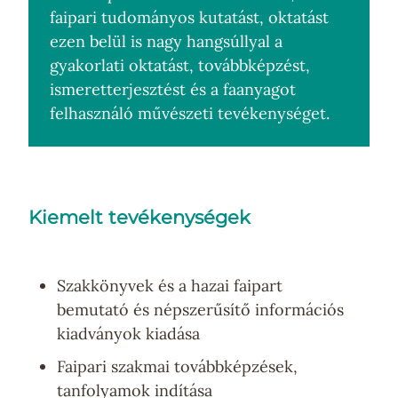
faipari tudományos kutatást, oktatást
ezen belül is nagy hangsúllyal a
gyakorlati oktatást, továbbképzést,
ismeretterjesztést és a faanyagot
felhasználó művészeti tevékenységet.
Kiemelt tevékenységek
Szakkönyvek és a hazai faipart
bemutató és népszerűsítő információs
kiadványok kiadása
Faipari szakmai továbbképzések,
tanfolyamok indítása