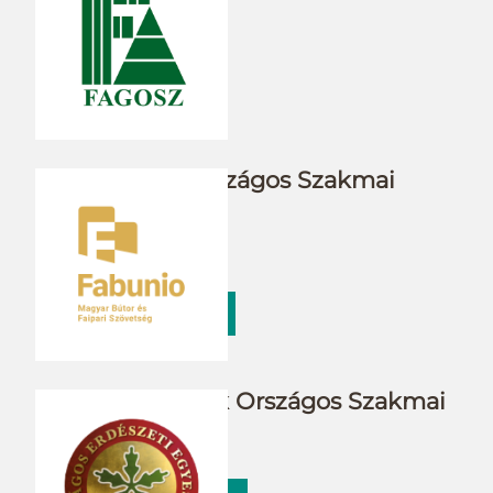
PANFA
WWW.PANFA.HU
Fagazdasági Országos Szakmai
Szövetség
FAGOSZ
WWW.FAGOSZ.HU
Bútorvállalkozók Országos Szakmai
Szövetsége