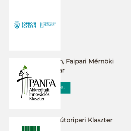
Soproni Egyetem, Faipari Mérnöki
és Kreatívipari kar
FMK.UNI-SOPRON.HU
Pannon Fa- és Bútoripari Klaszter