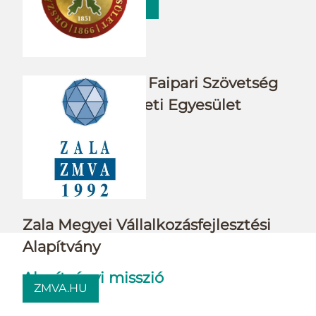
WWW.FABUNIO.HU
Magyar Bútor és Faipari Szövetség
Országos Erdészeti Egyesület
OEE
OEE.HU
Zala Megyei Vállalkozásfejlesztési
Alapítvány
Alapítványi misszió
ZMVA.HU