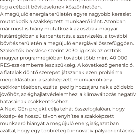
fog a célzott bővítéseknek köszönhetően.
A megújuló energia területén egyre nagyobb kereslet
mutatkozik a szakképzett munkaerő iránt. Azonban
már most is hiány mutatkozik az osztrák-magyar
határrégióban a karbantartás, a szervizelés, a további
bővítés területén a megújuló energiával összefüggően.
Szakértők becslése szerint 2030-ig csak az osztrák-
magyar programrégióban további több mint 40 000
RES-szakemberre lesz szükség. A következő generáció,
a fiatalok döntő szerepet játszanak ezen probléma
megoldásában, a szakképzett munkaerőhiány
csökkentésében, ezáltal pedig hozzájárulnak a zöldebb
jövőhöz, az éghajlatvédelemhez, a klímaváltozás negatív
hatásainak csökkentéséhez.
A Next GEn projekt célja tehát összefoglalóan, hogy
közép- és hosszú távon enyhítse a szakképzett
munkaerő hiányát a megújuló energiaágazatban
azáltal, hogy egy többrétegű innovatív pályaorientációs