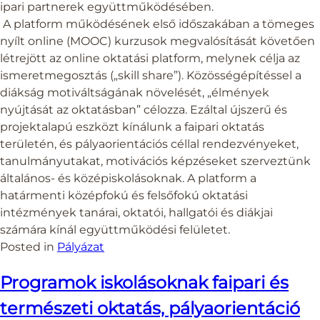
ipari partnerek együttműködésében.
A platform működésének első időszakában a tömeges
nyílt online (MOOC) kurzusok megvalósítását követően
létrejött az online oktatási platform, melynek célja az
ismeretmegosztás („skill share”). Közösségépítéssel a
diákság motiváltságának növelését, „élmények
nyújtását az oktatásban” célozza. Ezáltal újszerű és
projektalapú eszközt kínálunk a faipari oktatás
területén, és pályaorientációs céllal rendezvényeket,
tanulmányutakat, motivációs képzéseket szerveztünk
általános- és középiskolásoknak. A platform a
határmenti középfokú és felsőfokú oktatási
intézmények tanárai, oktatói, hallgatói és diákjai
számára kínál együttműködési felületet.
Posted in
Pályázat
Programok iskolásoknak faipari és
természeti oktatás, pályaorientáció