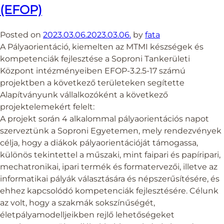
(EFOP)
Posted on
2023.03.06.
2023.03.06.
by
fata
A Pályaorientáció, kiemelten az MTMI készségek és
kompetenciák fejlesztése a Soproni Tankerületi
Központ intézményeiben EFOP-3.2.5-17 számú
projektben a következő területeken segítette
Alapítványunk vállalkozóként a következő
projektelemekért felelt:
A projekt során 4 alkalommal pályaorientációs napot
szerveztünk a Soproni Egyetemen, mely rendezvények
célja, hogy a diákok pályaorientációját támogassa,
különös tekintettel a műszaki, mint faipari és papíripari,
mechatronikai, ipari termék és formatervezői, illetve az
informatikai pályák választására és népszerűsítésére, és
ehhez kapcsolódó kompetenciák fejlesztésére. Célunk
az volt, hogy a szakmák sokszínűségét,
életpályamodelljeikben rejlő lehetőségeket