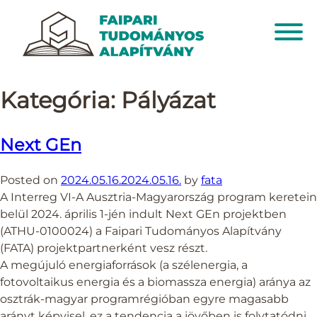
Kategória:
Pályázat
Next GEn
Posted on
2024.05.16.
2024.05.16.
by
fata
A Interreg VI-A Ausztria-Magyarország program keretein
belül 2024. április 1-jén indult Next GEn projektben
(ATHU-0100024) a Faipari Tudományos Alapítvány
(FATA) projektpartnerként vesz részt.
A megújuló energiaforrások (a szélenergia, a
fotovoltaikus energia és a biomassza energia) aránya az
osztrák-magyar programrégióban egyre magasabb
arányt képvisel, ez a tendencia a jövőben is folytatódni