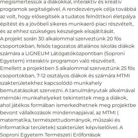
megismertessük a diákokkal, interaktív és kreatív
programok segítségével. A rendezvények célja továbbá
az volt, hogy elősegítsék a tudatos felnőttkori életpálya
építést és a jövőbeli sikeres munkaerő piaci részvételt,
és az ehhez szükséges készségek elsajátítását.
A projekt során 30 alkalommal szerveztünk 20 fős
csoportokban, felsős tagozatos általános iskolás diákok
számára a LIGNEUM Látógatóközpontban (Soproni
Egyetem) interaktív programon való részvételt.
Emellett a projektben 5 alkalommal szerveztünk 25 fős
csoportokban, 7-12 osztályos diákok és számára MTMI
szakterületekhez kapcsolódó munkahely
bemutatásokat szervezni. A tanulmányutak alkalmával
mérnöki munkahelyeket tekintettek meg a diákok,
ahol játékos formában ismerkedhetnek meg projektbe
bevont vállalkozások mindennapjaival, az MTMI (
matematika, természettudományok, műszaki és
informatikai területek) szakterület képviselőivel. A
Soproni Egyetem Természeti Erőforrások