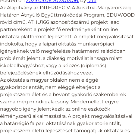
Posted on
2023.03.06.
2023.03.06.
by
fata
Az Alapítvány az INTERREG V-A Ausztria-Magyarország
Határon Átnyúló Együttműködési Program, EDUWOOD
rövid című, ATHU166 azonosítószámú projekt lead
partnereként a projekt fő eredményeként online
oktatási platformot fejlesztett. A projekt megvalósítását
indokolta, hogy a faipari oktatás munkaerőpiaci
igényeknek való megfelelése határmenti relációban
problémát jelent, a diákság motiválatlansága miatti
iskolaelhagyáshoz, vagy a képzés (diplomás)
befejeződésének elhúzódásához vezet.
Az oktatás a magyar oldalon nem eléggé
gyakorlatorientált, nem eléggé elterjedt a
projektszemlélet és a bevont gyakorló szakemberek
száma még mindig alacsony. Mindemellett egyre
nagyobb igény jelentkezik az online eszközök
élményszerű alkalmazására. A projekt megvalósításával
a határrégió faipari oktatásának gyakorlatorientált,
projektszemléletű fejlesztését támogatjuk oktatási és