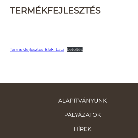
TERMÉKFEJLESZTÉS
Termekfejlesztes_Elek_Laci
Letöltés
ALAPÍTVÁNYUNK
PÁLYÁZATOK
HÍREK