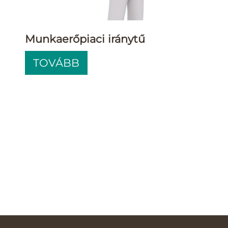
Munkaerőpiaci iránytű
TOVÁBB