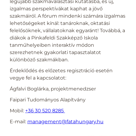
legújabb szakmaválasztási kutatásba, és új,
izgalmas perspektívákat kaphat a jövő
szakmáiról. A fórum mindenki számára izgalmas
lehetőségeket kínál: tanároknak, oktatási
felelősöknek, vállalatoknak egyaránt! Továbbá, a
diákok a Pinkafeldi Szakképző Iskola
tanműhelyeiben interaktív módon
szerezhetnek gyakorlati tapasztalatot
különböző szakmákban.
Érdeklődés és előzetes regisztráció esetén
vegye fel a kapcsolatot:
Ágfalvi Boglárka, projektmenedzser
Faipari Tudományos Alapítvány
Mobil:
+36 30 520 8285
E-mail:
management@fatahungary.hu