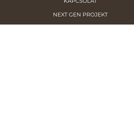
KAPCSOLAT
NEXT GEN PROJEKT
ADATKEZELÉSI TÁJÉKOZTATÓ
© 2026 Faipari Tudományos Alapítvány. Minden
jog fenntartva.